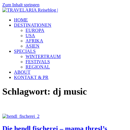
Zum Inhalt springen
TRAVELARIA
Dein
HOME
Reiseblog
Reiseblog
DESTINATIONEN
|
mit
EUROPA
Reiseberichten
USA
&
AFRIKA
Insidertipps
ASIEN
zu
SPECIALS
viel
WINTERTRAUM
Destinationen.
FESTIVALS
REGIONAL
ABOUT
KONTAKT & PR
Schlagwort:
dj music
Die hendl fischerei – mama thresl’s