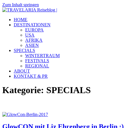
Zum Inhalt springen
TRAVELARIA
Dein
HOME
Reiseblog
Reiseblog
DESTINATIONEN
|
mit
EUROPA
Reiseberichten
USA
&
AFRIKA
Insidertipps
ASIEN
zu
SPECIALS
viel
WINTERTRAUM
Destinationen.
FESTIVALS
REGIONAL
ABOUT
KONTAKT & PR
Kategorie:
SPECIALS
GlowCON mit Liz Ehrenberg in Berlin :)