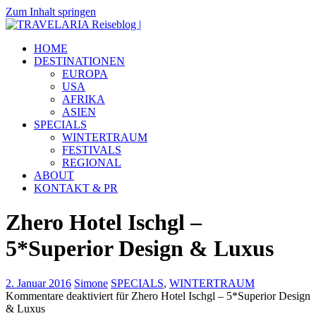
Zum Inhalt springen
TRAVELARIA
Dein
HOME
Reiseblog
Reiseblog
DESTINATIONEN
|
mit
EUROPA
Reiseberichten
USA
&
AFRIKA
Insidertipps
ASIEN
zu
SPECIALS
viel
WINTERTRAUM
Destinationen.
FESTIVALS
REGIONAL
ABOUT
KONTAKT & PR
Zhero Hotel Ischgl –
5*Superior Design & Luxus
2. Januar 2016
Simone
SPECIALS
,
WINTERTRAUM
Kommentare deaktiviert
für Zhero Hotel Ischgl – 5*Superior Design
& Luxus