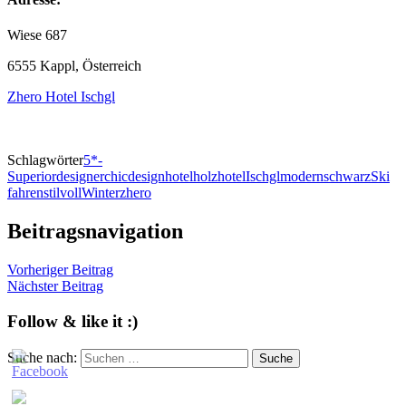
Wiese 687
6555 Kappl, Österreich
Zhero Hotel Ischgl
Schlagwörter
5*-
Superior
designerchic
designhotel
holz
hotel
Ischgl
modern
schwarz
Ski
fahren
stilvoll
Winter
zhero
Beitragsnavigation
Vorheriger Beitrag
Nächster Beitrag
Follow & like it :)
Suche nach:
Suche