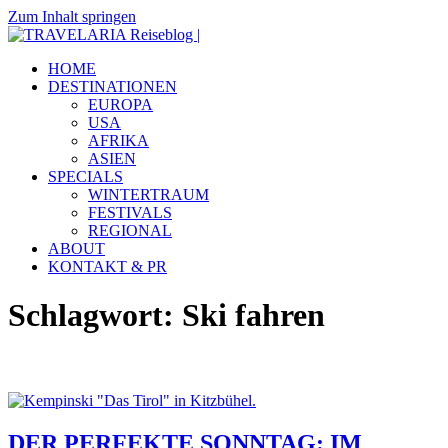
Zum Inhalt springen
TRAVELARIA
Dein
HOME
Reiseblog
Reiseblog
DESTINATIONEN
|
mit
EUROPA
Reiseberichten
USA
&
AFRIKA
Insidertipps
ASIEN
zu
SPECIALS
viel
WINTERTRAUM
Destinationen.
FESTIVALS
REGIONAL
ABOUT
KONTAKT & PR
Schlagwort:
Ski fahren
DER PERFEKTE SONNTAG: IM