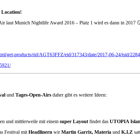
 Location!
Air laut Munich Nightlife Award 2016 – Platz 1 wird es dann in 2017 
/html/get-products/rid/AGT63FFZ/eid/317343/date/2017-06-24/tsid/2284
5921/
val
und
Tages-Open-Airs
daher gibt es weitere Ideen:
en und mittlerweile mit einem
super Layout
findet das
UTOPIA Island
s Festival mit
Headlinern
wir
Martin Garrix, Materia
und
K.I.Z
sat