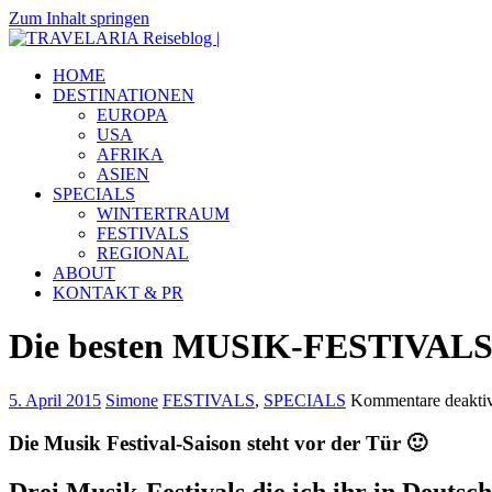
Zum Inhalt springen
TRAVELARIA
Dein
HOME
Reiseblog
Reiseblog
DESTINATIONEN
|
mit
EUROPA
Reiseberichten
USA
&
AFRIKA
Insidertipps
ASIEN
zu
SPECIALS
viel
WINTERTRAUM
Destinationen.
FESTIVALS
REGIONAL
ABOUT
KONTAKT & PR
Die besten MUSIK-FESTIVALS 
5. April 2015
Simone
FESTIVALS
,
SPECIALS
Kommentare deaktiv
Die Musik Festival-Saison steht vor der Tür 🙂
Drei Musik-Festivals die ich ihr in Deutsc