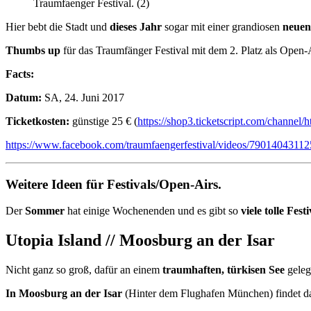
Traumfaenger Festival. (2)
Hier bebt die Stadt und
dieses Jahr
sogar mit einer grandiosen
neuen
Thumbs up
für das Traumfänger Festival mit dem 2. Platz als Open-
Facts:
Datum:
SA, 24. Juni 2017
Ticketkosten:
günstige 25 € (
https://shop3.ticketscript.com/channel
https://www.facebook.com/traumfaengerfestival/videos/79014043112
Weitere Ideen für Festivals/Open-Airs.
Der
Sommer
hat einige Wochenenden und es gibt so
viele tolle Festi
Utopia Island // Moosburg an der Isar
Nicht ganz so groß, dafür an einem
traumhaften, türkisen See
geleg
In Moosburg an der Isar
(Hinter dem Flughafen München) findet da