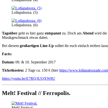
Lollapalooza. (5)
Lollapalooza. (6)
Tagsüber
geht es hier ganz
entspannt
zu. Doch am
Abend
wird die
Musikgeschmack etwas dabei.
Bei diesem
großartigen Line-Up
solltet ihr euch einfach treiben la
Facts:
Datum:
09. & 10. September 2017
Ticketkosten:
2 Tage ca. 150 € (hier
https://www.lollapaloozade.com/
https://youtu.be/E7RQ3UQXW8U
Melt! Festival // Ferropolis.
Melt! Festival.