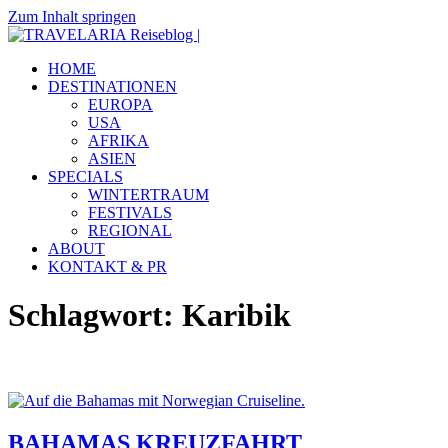
Zum Inhalt springen
TRAVELARIA
Dein
HOME
Reiseblog
Reiseblog
DESTINATIONEN
|
mit
EUROPA
Reiseberichten
USA
&
AFRIKA
Insidertipps
ASIEN
zu
SPECIALS
viel
WINTERTRAUM
Destinationen.
FESTIVALS
REGIONAL
ABOUT
KONTAKT & PR
Schlagwort:
Karibik
BAHAMAS KREUZFAHRT