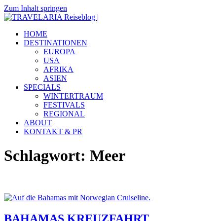
Zum Inhalt springen
TRAVELARIA
Dein
HOME
Reiseblog
Reiseblog
DESTINATIONEN
|
mit
EUROPA
Reiseberichten
USA
&
AFRIKA
Insidertipps
ASIEN
zu
SPECIALS
viel
WINTERTRAUM
Destinationen.
FESTIVALS
REGIONAL
ABOUT
KONTAKT & PR
Schlagwort:
Meer
BAHAMAS KREUZFAHRT