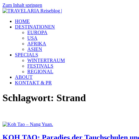
Zum Inhalt springen
TRAVELARIA
Dein
HOME
Reiseblog
Reiseblog
DESTINATIONEN
|
mit
EUROPA
Reiseberichten
USA
&
AFRIKA
Insidertipps
ASIEN
zu
SPECIALS
viel
WINTERTRAUM
Destinationen.
FESTIVALS
REGIONAL
ABOUT
KONTAKT & PR
Schlagwort:
Strand
KOH TAO: Paradies der Tauchschulen und