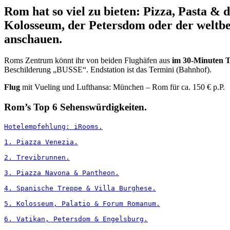
Rom hat so viel zu bieten: Pizza, Pasta & 
Kolosseum, der Petersdom oder der weltbe
anschauen.
Roms Zentrum könnt ihr von beiden Flughäfen aus
im
30-Minuten T
Beschilderung „BUSSE“. Endstation ist das Termini (Bahnhof).
Flug
mit Vueling und Lufthansa: München – Rom für ca. 150 € p.P.
Rom’s Top 6 Sehenswürdigkeiten.
Hotelempfehlung: iRooms.
1. Piazza Venezia.
2. Trevibrunnen.
3. Piazza Navona & Pantheon.
4. Spanische Treppe & Villa Burghese.
5. Kolosseum, Palatio & Forum Romanum.
6. Vatikan, Petersdom & Engelsburg.