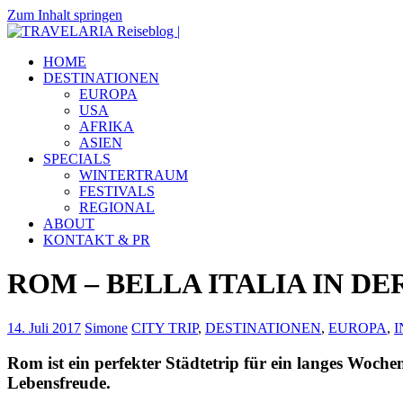
Zum Inhalt springen
TRAVELARIA
Dein
HOME
Reiseblog
Reiseblog
DESTINATIONEN
|
mit
EUROPA
Reiseberichten
USA
&
AFRIKA
Insidertipps
ASIEN
zu
SPECIALS
viel
WINTERTRAUM
Destinationen.
FESTIVALS
REGIONAL
ABOUT
KONTAKT & PR
ROM – BELLA ITALIA IN DE
14. Juli 2017
Simone
CITY TRIP
,
DESTINATIONEN
,
EUROPA
,
I
Rom ist ein perfekter Städtetrip für ein langes Woche
Lebensfreude.