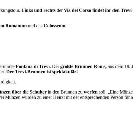
ckungstour.
Links und rechts
der
Via del Corso findet ihr den Tre
um Romanum
und das
Colosseum.
berühmte
Fontana di Trevi.
Der
größte Brunnen Roms,
aus dem 18. J
tet.
Der Trevi-Brunnen ist spektakulär!
digkeit.
nzen über die Schulter
in den Brunnen zu
werfen
soll. „Eine Münze
rei Münzen würden zu einer Heirat mit der entsprechenden Person führ