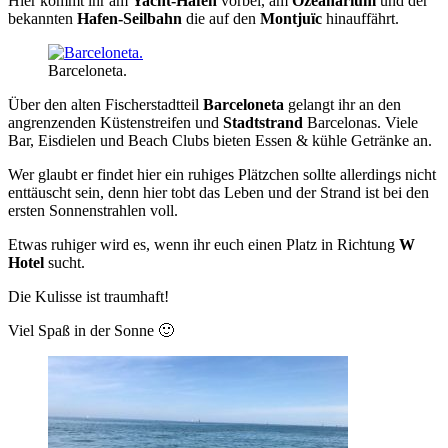
Hier kommt ihr am
Yacht-Hafen
vorbei, am
Ozeanarium
und der
bekannten
Hafen-Seilbahn
die auf den
Montjuïc
hinauffährt.
Barceloneta.
Über den alten Fischerstadtteil
Barceloneta
gelangt ihr an den
angrenzenden Küstenstreifen und
Stadtstrand
Barcelonas. Viele
Bar, Eisdielen und Beach Clubs bieten Essen & kühle Getränke an.
Wer glaubt er findet hier ein ruhiges Plätzchen sollte allerdings nicht
enttäuscht sein, denn hier tobt das Leben und der Strand ist bei den
ersten Sonnenstrahlen voll.
Etwas ruhiger wird es, wenn ihr euch einen Platz in Richtung
W
Hotel
sucht.
Die Kulisse ist traumhaft!
Viel Spaß in der Sonne 🙂