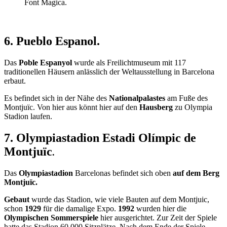
Font Magica.
6. Pueblo Espanol.
Das
Poble Espanyol
wurde als Freilichtmuseum mit 117
traditionellen Häusern anlässlich der Weltausstellung in Barcelona
erbaut.
Es befindet sich in der Nähe des
Nationalpalastes
am Fuße des
Montjuïc. Von hier aus könnt hier auf den
Hausberg
zu Olympia
Stadion laufen.
7. Olympiastadion Estadi Olímpic de
Montjuïc
.
Das
Olympiastadion
Barcelonas befindet sich oben
auf dem Berg
Montjuïc.
Gebaut
wurde das Stadion, wie viele Bauten auf dem Montjuic,
schon
1929
für die damalige Expo.
1992
wurden hier die
Olympischen Sommerspiele
hier ausgerichtet. Zur Zeit der Spiele
hatte das Stadion 60.000 Sitzplätze. Nach dem Ende der Spiele