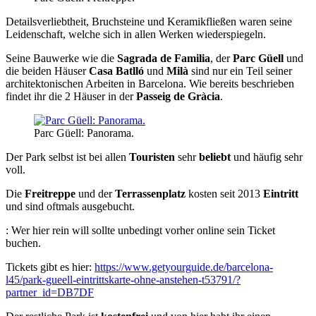
Detailsverliebtheit, Bruchsteine und Keramikfließen waren seine
Leidenschaft, welche sich in allen Werken wiederspiegeln.
Seine Bauwerke wie die
Sagrada de Familia
, der
Parc Güell
und
die beiden Häuser
Casa
Batlló
und
Milà
sind nur ein Teil seiner
architektonischen Arbeiten in Barcelona. Wie bereits beschrieben
findet ihr die 2 Häuser in der
Passeig de Gràcia
.
Parc Güell: Panorama.
Der Park selbst ist bei allen
Touristen
sehr
beliebt
und häufig sehr
voll.
Die
Freitreppe
und der
Terrassenplatz
kosten seit 2013
Eintritt
und sind oftmals ausgebucht.
: Wer hier rein will sollte unbedingt vorher online sein Ticket
buchen.
Tickets gibt es hier:
https://www.getyourguide.de/barcelona-
l45/park-gueell-eintrittskarte-ohne-anstehen-t53791/?
partner_id=DB7DF