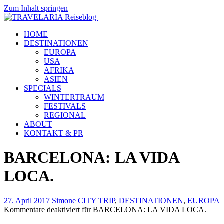
Zum Inhalt springen
TRAVELARIA
Dein
HOME
Reiseblog
Reiseblog
DESTINATIONEN
|
mit
EUROPA
Reiseberichten
USA
&
AFRIKA
Insidertipps
ASIEN
zu
SPECIALS
viel
WINTERTRAUM
Destinationen.
FESTIVALS
REGIONAL
ABOUT
KONTAKT & PR
BARCELONA: LA VIDA
LOCA.
27. April 2017
Simone
CITY TRIP
,
DESTINATIONEN
,
EUROPA
Kommentare deaktiviert
für BARCELONA: LA VIDA LOCA.