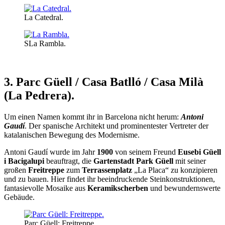
La Catedral.
SLa Rambla.
3. Parc Güell / Casa Batlló / Casa Milà
(La Pedrera).
Um einen Namen kommt ihr in Barcelona nicht herum:
Antoni
Gaudí
. Der spanische Architekt und prominentester Vertreter der
katalanischen Bewegung des Modernisme.
Antoni Gaudí wurde im Jahr
1900
von seinem Freund
Eusebi Güell
i Bacigalupi
beauftragt, die
Gartenstadt Park Güell
mit seiner
großen
Freitreppe
zum
Terrassenplatz
„La Placa“ zu konzipieren
und zu bauen. Hier findet ihr beeindruckende Steinkonstruktionen,
fantasievolle Mosaike aus
Keramikscherben
und bewundernswerte
Gebäude.
Parc Güell: Freitreppe.