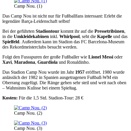
Camp Nou. (1)
Das Camp Nou ist nicht nur für Fußballfans interssant: Erlebt die
legendäre Barça-Leidenschaft selbst!
Bei der geführten
Stadiontour
kommt ihr auf die
Pressetribünen
,
in die
Umkleidekabinen
inkl.
Whirlpool
, seht die
Kapelle
und das
Spielfeld
. Außerdem kann im Stadion das FC Barcelona-Museum
des Rekordmeisterclubs besucht werden.
Folgt den Fussspuren der große Fußballer wie
Lionel Messi
oder
Xavi
,
Maradona
,
Guardiola
und Ronaldinho.
Das Stadion Camp Nou wurde im Jahr
1957
eröffnet. 1980 wurde
anlässlich der 1982 in Spanien ausgetragenen Fußball-WM ein
Oberrang zugefügt. Die Ränge gehen sehr steil und weit nach oben
– Wahnsinns Kulisse bei einem Spieltag.
Kosten:
Für die 1,5 Std. Stadion-Tour: 28 €
Camp Nou. (2)
Camp Nou. (3)