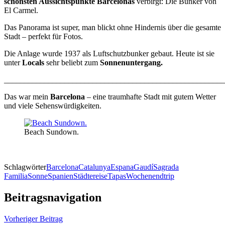
schönsten Aussichtspunkte Barcelonas
verbirgt: Die Bunker von
El Carmel.
Das Panorama ist super, man blickt ohne Hindernis über die gesamte
Stadt – perfekt für Fotos.
Die Anlage wurde 1937 als Luftschutzbunker gebaut. Heute ist sie
unter
Locals
sehr beliebt zum
Sonnenuntergang.
_______________________________________________________
Das war mein
Barcelona
– eine traumhafte Stadt mit gutem Wetter
und viele Sehenswürdigkeiten.
Beach Sundown.
Schlagwörter
Barcelona
Catalunya
Espana
Gaudí
Sagrada
Familia
Sonne
Spanien
Städtereise
Tapas
Wochenendtrip
Beitragsnavigation
Vorheriger Beitrag